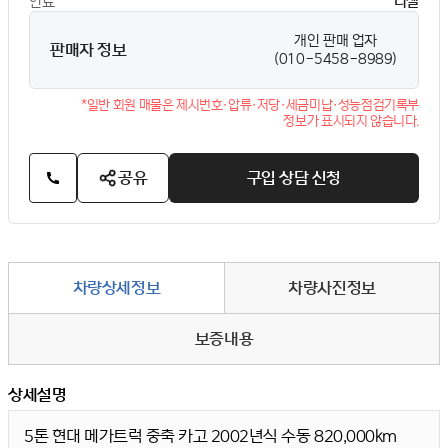
연료
디젤
개인 판매 업자
판매자 정보
(010-5458-8989)
*일반 회원 매물은 제시번호·압류·저당·세금미납·성능점검기록부
정보가 표시되지 않습니다.
공유
구입 상담 신청
차량상세정보
차량사진정보
보증내용
상세설명
5톤 현대 메가트럭 중축 카고 2002년식 수동 820,000km