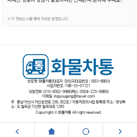
※ 이 정보는 AI를 통해 작성된 설명입니다.
상호명 :
화물차통
대표자 :
강인규
대표번호 :
1833-8893
사업자번호 :
198-33-01721
상담전화 :
010-4592-9986
팩스 :
0504-225-8989
이메일 :
ingyougang@naver.com
주
충남 아산시 아산온천로 236, 302호 / 자동차관리사업 등록증 주소 : 경상북
소 :
도 칠곡군 기산면 칠곡대로 1295
Copyrright ⓒ 화물차통 All right reserved.