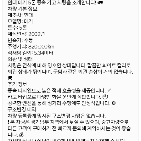
현대 메가 5톤 중축 카고 차량을 소개합니다! 🚛
차량 기본 정보
제조사:
현대
모델명:
메가
톤수:
5톤
제작연식:
2002년
변속기:
수동
주행거리:
820,000km
적재함 길이:
5.34미터
외관 및 상태
차량은 연식에 비해 양호한 상태입니다. 깔끔한 화이트 컬러로
외관 상태가 뛰어나며, 긁힘과 같은 외관 손상이 거의 없습니다.
🚚
추가 정보
중축 디자인으로 높은 적재 효율성을 제공합니다. ✅
카고 타입으로 다양한 화물 운반에 적합합니다. 📦
강력한 엔진을 통해 장거리 주행에도 안정적입니다. ⚙️
구조변경 내역
차량 등록증에 명시된 구조변경 사항은 없습니다.
❗ 본 차량은 경기남부 지역에서 보실 수 있으며, 중고차량으로
다른 고객이 구매하기 전 빠르게 문의해 계약하시는 것이 좋습
니다. 💰
자세한 정보나 상담이 필요하시면 언제든지 문의해 주세요!