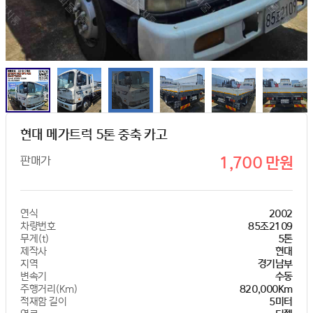
현대 메가트럭 5톤 중축 카고
판매가
1,700 만원
연식
2002
차량번호
85조2109
무게(t)
5톤
제작사
현대
지역
경기남부
변속기
수동
주행거리(Km)
820,000Km
적재함 길이
5미터