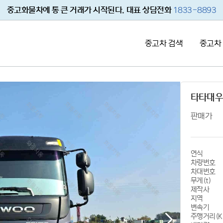
중고화물차에 통 큰 거래가 시작된다. 대표 상담전화
1833-8893
중고차 검색
중고차
타타대우
판매가
연식
차량번호
차대번호
무게(t)
제작사
지역
변속기
주행거리(K