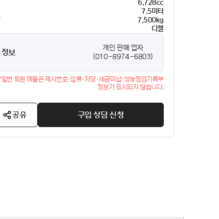
6,728cc
이
7.5미터
량
7,500kg
디젤
개인 판매 업자
 정보
(010-8974-6803)
*일반 회원 매물은 제시번호·압류·저당·세금미납·성능점검기록부
정보가 표시되지 않습니다.
공유
구입 상담 신청