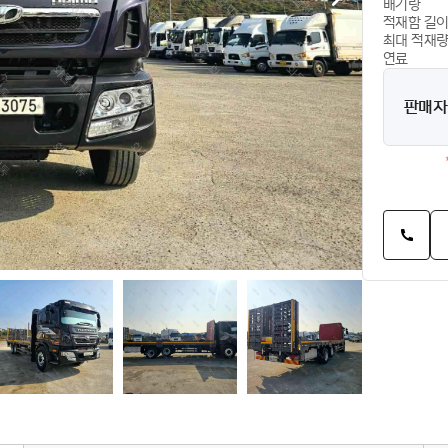
배기량
적재함 길
최대 적재
연료
판매자