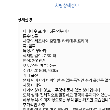
차량상세정보
상세설명
타타대우 프리마 5톤 어부바카
톤수:
5톤
차량의 제조사와 모델명:
타타대우 프리마
축:
앞축
특장:
어부바카
적재함 길이:
7.5미터
연식:
2016년
오토/스틱 여부:
수동
주행거리:
809,760km
기타 옵션
현재 이미지에서 확인할 수 있는 특별한 추가 옵션은 없
차량 디테일
타이어 상태:
양호 - 주행에 문제 없는 상태입니다.
도색 상태:
전체적으로 깔끔하고 광택이 유지되어 있습니
하부 부식:
이미지 상으로는 부식 없는 깨끗한 모습입니다
추가적인 사항
이 타타대우 프리마 어부바카는 5톤급 화물차로써 적재함