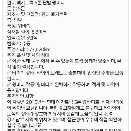
현대 메가트럭 5톤 단발 윙바디
톤수:
5톤
제조사 및 모델명:
현대 메가트럭
축:
단발
특장:
윙바디
적재함 길이:
6.8미터
연식:
2015년식
변속기:
수동
주행거리:
177,620km
추가 옵션 및 차량 상태
✅ 외관 상태:
사진에서 볼 수 있듯이 도색 상태가 양호하며, 부
식 없이 깔끔합니다.
✅ 타이어 상태:
타이어 트레드는 충분하며, 안전한 주행을 보장
합니다.
✅ 윙바디 작동:
윙바디가 완벽하게 작동하며, 적재 및 하역이
용이합니다.
추가적인 사항
이 차량은
2015년식 현대 메가트럭 5톤 윙바디
로, 적재 편의성
이 뛰어난 모델입니다. 특히 중고차임에도 불구하고 타이어와
도색의 상태가 양호하여 유지비 절감에 도움이 됩니다. ⚙️
경기남부 지역에 위치해 있으며, 접근성이 우수해 직접 확인하
실 수 있습니다. 💡