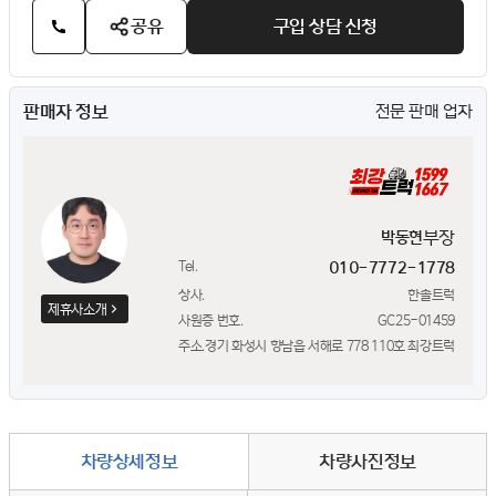
공유
구입 상담 신청
판매자 정보
전문 판매 업자
부장
박동현
Tel.
010-7772-1778
상사.
한솔트럭
제휴사소개
사원증 번호.
GC25-01459
주소.
경기 화성시 향남읍 서해로 778 110호 최강트럭
차량상세정보
차량사진정보