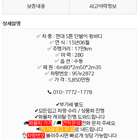
보증내용
사고이력정보
상세설명
✅ 차 종 : 현대 5톤 단발이 윙바디
✅
연 식 : 15년06월
✅
주행거리 : 17만km
✅
마 력 : 280
✅
옵 션 : 수동
✅ 제 원
: 6m80*2m50*2m35
✅
차량번호 : 95누2872
✅
가 격 : 5,850만원
📞 010-7772-1778
✔부가세 별도
✔모든입고 차량 수리 / 상품화 진행
✔화물차 캐피탈 진행 도와드립니다
🚛
화물차 가격
/ 🚚
견적문의
전화 문자 주세요
📢
직거래광고 무.료
로 내드립니다
👌
차량번호
불러주시면 빠르게 상담 가능합니다