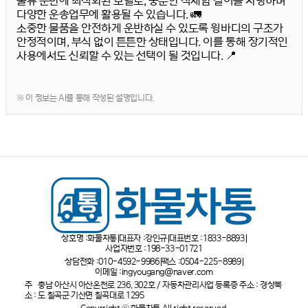
물류 운반에 최적화된 모델로, 충분한 적재함 길이를 자랑하며
다양한 운송업무에 활용될 수 있습니다. 🚛
소중한 물품을 안전하게 운반하실 수 있도록 윙바디의 구조가
안정적이며, 부식 없이 튼튼한 상태입니다. 이를 통해 장기적인
사용에서도 신뢰할 수 있는 선택이 될 것입니다. 📍
※ 이 정보는 AI를 통해 작성된 설명입니다.
상호명 :
화물차통
대표자 :
강인규
대표번호 :
1833-8893
사업자번호 :
198-33-01721
상담전화 :
010-4592-9986
팩스 :
0504-225-8989
이메일 :
ingyougang@naver.com
주
충남 아산시 아산온천로 236, 302호 / 자동차관리사업 등록증 주소 : 경상북
소 :
도 칠곡군 기산면 칠곡대로 1295