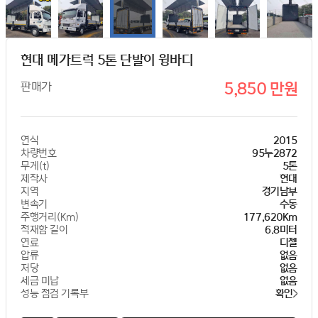
현대 메가트럭 5톤 단발이 윙바디
판매가
5,850 만원
연식
2015
차량번호
95누2872
무게(t)
5톤
제작사
현대
지역
경기남부
변속기
수동
주행거리(Km)
177,620Km
적재함 길이
6.8미터
연료
디젤
압류
없음
저당
없음
세금 미납
없음
성능 점검 기록부
확인