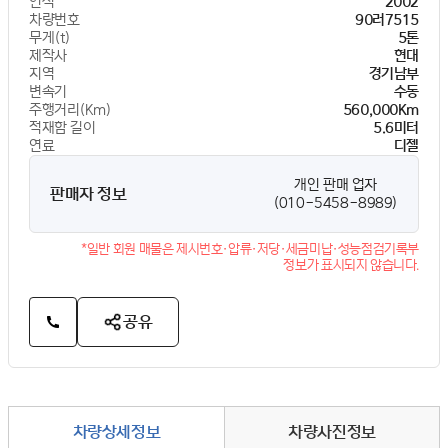
연식
2002
차량번호
90러7515
무게(t)
5톤
제작사
현대
지역
경기남부
변속기
수동
주행거리(Km)
560,000Km
적재함 길이
5.6미터
연료
디젤
개인 판매 업자
판매자 정보
(010-5458-8989)
*일반 회원 매물은 제시번호·압류·저당·세금미납·성능점검기록부
정보가 표시되지 않습니다.
공유
차량상세정보
차량사진정보