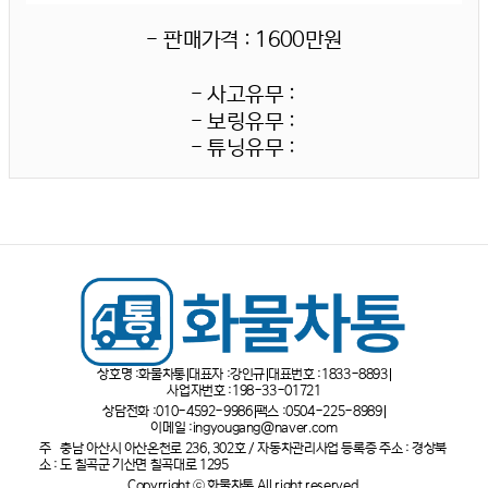
- 판매가격 : 1600만원
- 사고유무 :
- 보링유무 :
- 튜닝유무 :
상호명 :
화물차통
대표자 :
강인규
대표번호 :
1833-8893
사업자번호 :
198-33-01721
상담전화 :
010-4592-9986
팩스 :
0504-225-8989
이메일 :
ingyougang@naver.com
주
충남 아산시 아산온천로 236, 302호 / 자동차관리사업 등록증 주소 : 경상북
소 :
도 칠곡군 기산면 칠곡대로 1295
Copyrright ⓒ 화물차통 All right reserved.