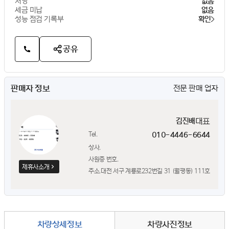
저당
없음
세금 미납
없음
성능 점검 기록부
확인
공유
판매자 정보
전문 판매 업자
대표
김진배
Tel.
010-4446-6644
상사.
사원증 번호.
제휴사소개
주소.
대전 서구 계룡로232번길 31 (월평동) 111호
차량상세정보
차량사진정보