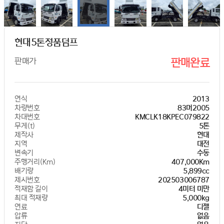
현대5톤정품덤프
판매가
판매완료
연식
2013
차량번호
83머2005
차대번호
KMCLK18KPEC079822
무게(t)
5톤
제작사
현대
지역
대전
변속기
수동
주행거리(Km)
407,000Km
배기량
5,899cc
제시번호
202503006787
적재함 길이
4미터 미만
최대 적재량
5,000kg
연료
디젤
압류
없음