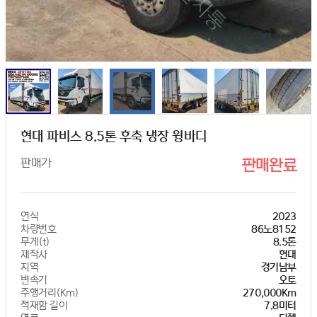
현대 파비스 8.5톤 후축 냉장 윙바디
판매가
판매완료
연식
2023
차량번호
86노8152
무게(t)
8.5톤
제작사
현대
지역
경기남부
변속기
오토
주행거리(Km)
270,000Km
적재함 길이
7.8미터