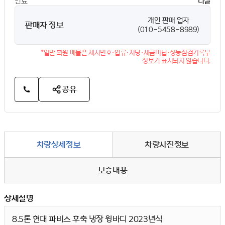
연료
디젤
개인 판매 업자
판매자 정보
(010-5458-8989)
*일반 회원 매물은 제시번호·압류·저당·세금미납·성능점검기록부
정보가 표시되지 않습니다.
공유
차량상세정보
차량사진정보
보증내용
상세설명
8.5톤 현대 파비스 후축 냉장 윙바디 2023년식