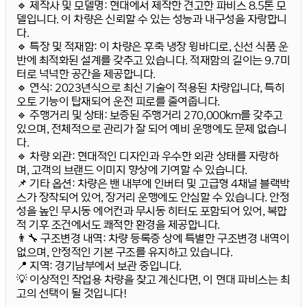
🔹
제작사 및 모델명:
현대에서 제작한 견고한
파비스 8.5톤 모
델
입니다. 이 차량은 신뢰할 수 있는 성능과 내구성을 자랑합니
다.
🔹
특장 및 적재함:
이 차량은
후축 냉장 윙바디
로, 신선 식품 운
반에 최적화된 설계를 갖추고 있습니다. 적재함의 길이는
9.7미
터
로 넉넉한 공간을 제공합니다.
🔹
연식:
2023년식으로 최신 기술이 적용된 차량입니다, 특히
오토 기능이 탑재되어 운전 피로를 줄여줍니다.
🔹
주행거리 및 상태:
보증된 주행거리
270,000km
를 갖추고
있으며, 전체적으로 관리가 잘 되어 예비 운행에도 문제 없습니
다.
🔹
차량 외관:
현대적인 디자인과 우수한 외관 상태를 자랑하
며, 고객의 브랜드 이미지 향상에 기여할 수 있습니다.
📌
기타 옵션:
차량은 밴 내부에 인버터 및 고급형 4채널 블랙박
스가 장착되어 있어, 장거리 운행에도 안심할 수 있습니다. 안정
성을 높인 무시동 에어컨과 무시동 히터도 포함되어 있어, 복합
적 기후 조건에서도 쾌적한 환경을 제공합니다.
👨‍🔧
구조변경 내역:
차량 등록증 상에 특별한 구조변경 내역이
없으며, 안정적인 기본 구조를 유지하고 있습니다.
📍
지역:
경기남부에서 보관 중입니다.
💡 이상적인 작업용 차량을 찾고 계신다면, 이 현대 파비스는 최
고의 선택이 될 것입니다!