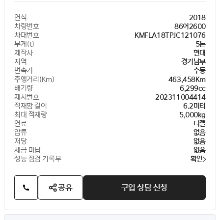
연식
2018
차량번호
86어2600
차대번호
KMFLA18TPJC121076
무게(t)
5톤
제작사
현대
지역
경기남부
변속기
수동
주행거리(Km)
463,458Km
배기량
6,299cc
제시번호
202311004414
적재함 길이
6.2미터
최대 적재량
5,000kg
연료
디젤
압류
없음
저당
없음
세금 미납
없음
성능 점검 기록부
확인
공유
구입 상담 신청