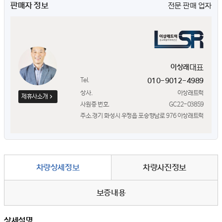
판매자 정보
전문 판매 업자
대표
이상래
Tel.
010-9012-4989
상사.
이상래트럭
제휴사소개
사원증 번호.
GC22-03859
주소.
경기 화성시 우정읍 포승향남로 976 이상래트럭
차량상세정보
차량사진정보
보증내용
상세설명