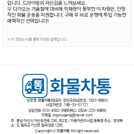
입니다. 드라이빙의 자신감을 느껴보세요.
💡 다가오는 겨울철에 대비해 적재량이 풍부한 이 차량은,
안정
적인 화물 운송
을 지원합니다. 구매 후 바로 운행에 투입 가능한
매력적인 선택입니다!
※ 이 정보는 AI를 통해 작성된 설명입니다.
상호명 :
화물차통
대표자 :
강인규
대표번호 :
1833-8893
사업자번호 :
198-33-01721
상담전화 :
010-4592-9986
팩스 :
0504-225-8989
이메일 :
ingyougang@naver.com
주
충남 아산시 아산온천로 236, 302호 / 자동차관리사업 등록증 주소 : 경상북
소 :
도 칠곡군 기산면 칠곡대로 1295
Copyrright ⓒ 화물차통 All right reserved.