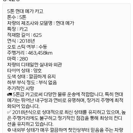
5톤 현대 메가 카고
톤수 :
5톤
차량의 제조사와 모델명 :
현대 메가
특장 :
카고
적재함 길이 :
625
연식 :
2018년
오토 스틱 여부 :
수동
주행거리 :
463,458km
마력 :
280
차량의 디테일한 실내와 외관
타이어 상태 :
양호
도색 상태 :
깔끔하게 유지
하부 부식 정도 :
부식 없음
추가적인 사항
🚛
5톤급 카고
로써 다양한 물류 운송에 적합합니다. 특히
현대
메가
는 뛰어난 내구성과 연비로 유명하며, 장거리 주행에 최적
화되어 있습니다.
✅ 2018년식으로
상대적으로 최신
상태를 유지하고 있으며, 높
은 주행거리에도 불구하고
정기적인 점검
을 통해 최상의 컨디
션을 유지하고 있습니다.
⚙️ 내외부 상태가 매우 깔끔하여 첫인상부터 믿음을 주는 차량