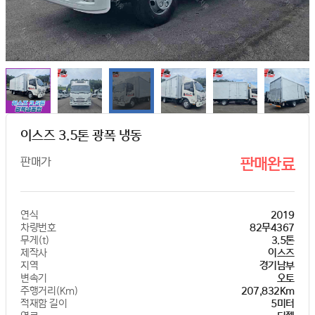
이스즈 3.5톤 광폭 냉동
판매가
판매완료
연식
2019
차량번호
82무4367
무게(t)
3.5톤
제작사
이스즈
지역
경기남부
변속기
오토
주행거리(Km)
207,832Km
적재함 길이
5미터