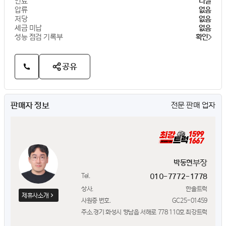
연료
디젤
압류
없음
저당
없음
세금 미납
없음
성능 점검 기록부
확인
공유
판매자 정보
전문 판매 업자
부장
박동현
Tel.
010-7772-1778
상사.
한솔트럭
제휴사소개
사원증 번호.
GC25-01459
주소.
경기 화성시 향남읍 서해로 778 110호 최강트럭