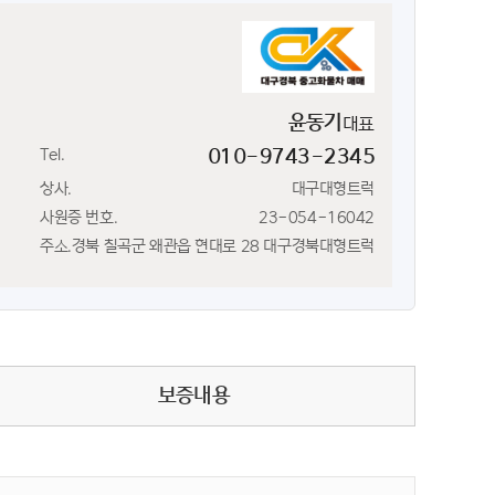
윤동기
대표
Tel.
010-9743-2345
상사.
대구대형트럭
사원증 번호.
23-054-16042
주소.
경북 칠곡군 왜관읍 현대로 28 대구경북대형트럭
보증내용