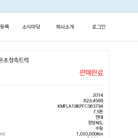
 등록
소식마당
회사소개
로그인
5톤초장축트럭
판매완료
2014
82소4568
KMFLA18KPFC083794
7.5톤
현대
경상북도
수동
m)
1,030,000Km