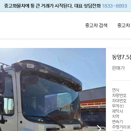
중고화물차에 통 큰 거래가 시작된다. 대표 상담전화
1833-8893
중고차 검색
중고차
동양7.
판매가
연식
차량번호
차대번호
무게(t)
제작사
지역
변속기
주행거리(K