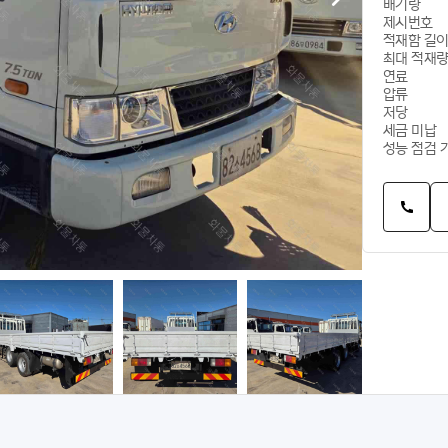
배기량
제시번호
적재함 길
최대 적재
연료
압류
저당
세금 미납
성능 점검 