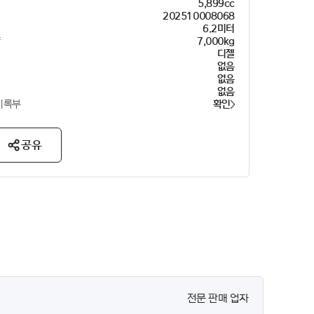
5,899cc
202510008068
이
6.2미터
량
7,000kg
디젤
없음
없음
없음
기록부
확인
공유
전문 판매 업자