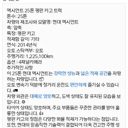
엑시언트 25톤 평판 카고 트럭
톤수:
25톤
차량의 제조사와 모델명:
현대 엑시언트
축:
앞축
특장:
평판 카고
적재함 길이:
기타
연식:
2014년식
오토 스틱여부:
오토
주행거리:
1,225,100km
옵션 :
4채널카메라
추가적인 사항
이 25톤 현대 엑시언트는
강력한 성능
과
넓은 적재 공간
을 자랑
하는 차량입니다. 📦
오토 변속기
덕분에 장거리 운전도
편안하게
즐기실 수 있습니
다. 🚛
차량 외관은
대체로 양호
하고, 도색 상태도 잘 유지된 모습을 보
입니다. ⚙️
타이어 상태도 양호하며, 주요 부품들은 꾸준한 관리를 받아 훌
륭한 상태입니다. 👍
평판 카고의 장점은 다양한 화물 적재가 가능하다는 점입니다.
또한,
현대
의
믿음직한 기술력
이 결합되어 더욱 견고한 주행 성