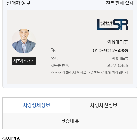
판매자 정보
전문 판매 업자
대표
이상래
Tel.
010-9012-4989
상사.
이상래트럭
제휴사소개
사원증 번호.
GC22-03859
주소.
경기 화성시 우정읍 포승향남로 976 이상래트럭
차량상세정보
차량사진정보
보증내용
상세설명