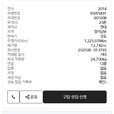
연식
2014
차량번호
85라5491
차대번호
001008
무게(t)
25톤
제작사
현대
지역
경기남부
변속기
오토
주행거리(Km)
1,225,078Km
배기량
12,742cc
제시번호
202506-013765
적재함 길이
기타
최대 적재량
24,700kg
연료
디젤
압류
없음
저당
없음
세금 미납
없음
성능 점검 기록부
확인
공유
구입 상담 신청