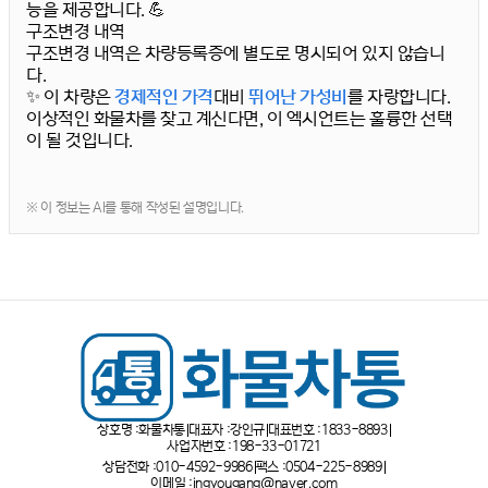
능을 제공합니다. 💪
구조변경 내역
구조변경 내역은 차량등록증에 별도로 명시되어 있지 않습니
다.
✨ 이 차량은
경제적인 가격
대비
뛰어난 가성비
를 자랑합니다.
이상적인 화물차를 찾고 계신다면, 이 엑시언트는 훌륭한 선택
이 될 것입니다.
※ 이 정보는 AI를 통해 작성된 설명입니다.
상호명 :
화물차통
대표자 :
강인규
대표번호 :
1833-8893
사업자번호 :
198-33-01721
상담전화 :
010-4592-9986
팩스 :
0504-225-8989
이메일 :
ingyougang@naver.com