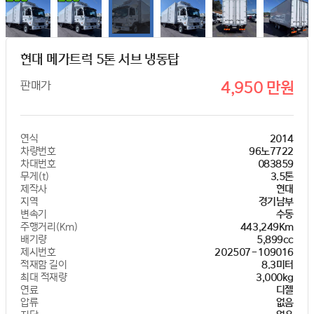
현대 메가트럭 5톤 서브 냉동탑
판매가
4,950 만원
연식
2014
차량번호
96노7722
차대번호
083859
무게(t)
3.5톤
제작사
현대
지역
경기남부
변속기
수동
주행거리(Km)
443,249Km
배기량
5,899cc
제시번호
202507-109016
적재함 길이
8.3미터
최대 적재량
3,000kg
연료
디젤
압류
없음