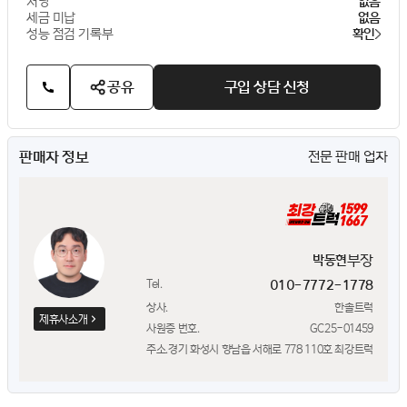
저당
없음
세금 미납
없음
성능 점검 기록부
확인
공유
구입 상담 신청
판매자 정보
전문 판매 업자
부장
박동현
Tel.
010-7772-1778
상사.
한솔트럭
제휴사소개
사원증 번호.
GC25-01459
주소.
경기 화성시 향남읍 서해로 778 110호 최강트럭