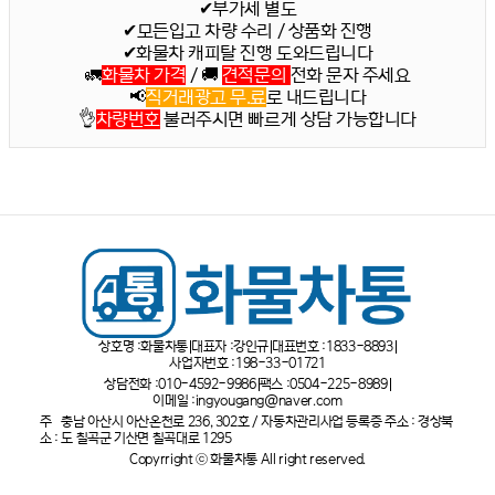
✔부가세 별도
✔모든입고 차량 수리 / 상품화 진행
✔화물차 캐피탈 진행 도와드립니다
🚛
화물차 가격
/ 🚚
견적문의
전화 문자 주세요
📢
직거래광고 무.료
로 내드립니다
👌
차량번호
불러주시면 빠르게 상담 가능합니다
상호명 :
화물차통
대표자 :
강인규
대표번호 :
1833-8893
사업자번호 :
198-33-01721
상담전화 :
010-4592-9986
팩스 :
0504-225-8989
이메일 :
ingyougang@naver.com
주
충남 아산시 아산온천로 236, 302호 / 자동차관리사업 등록증 주소 : 경상북
소 :
도 칠곡군 기산면 칠곡대로 1295
Copyrright ⓒ 화물차통 All right reserved.