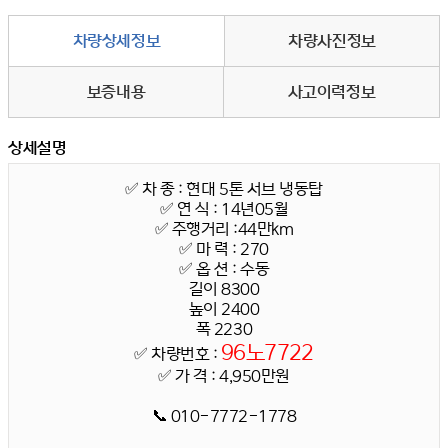
차량상세정보
차량사진정보
보증내용
사고이력정보
상세설명
✅ 차 종 : 현대 5톤 서브 냉동탑
✅
연 식 : 14년05월
✅
주행거리 :44만km
✅
마 력 : 270
✅
옵 션 : 수동
길이 8300
높이 2400
폭 2230
96노7722
✅
차량번호 :
✅
가 격 : 4,950만원
📞 010-7772-1778