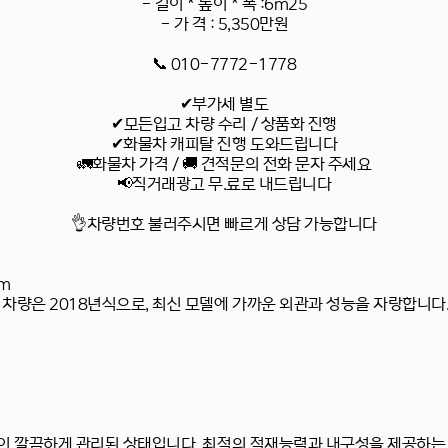
- 길이 * 높이 * 폭 :6m25
- 가 격 : 5,350만원
📞 010-7772-1778
✔부가세 별도
✔모든입고 차량 수리 / 상품화 진행
✔화물차 캐피탈 진행 도와드립니다
🚛화물차 가격 / 🚚 견적문의 전화 문자 주세요
📢직거래광고 무.료로 내드립니다
👌차량번호 불러주시면 빠르게 상담 가능합니다
km
이 차량은
2018년식
으로, 최신 모델에 가까운 외관과 성능을 자랑합니다
듯이 깔끔하게 관리된 상태입니다. 최적의 적재능력과 내구성을 제공하