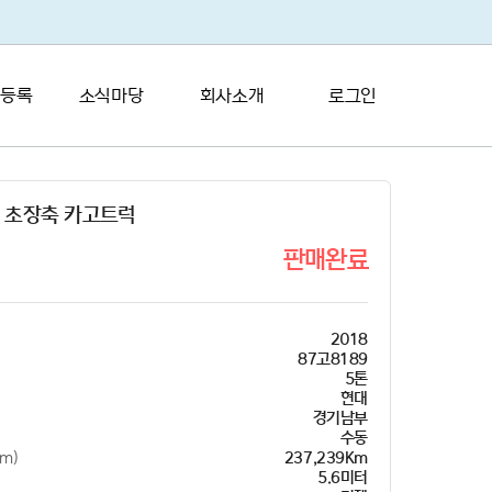
 등록
소식마당
회사소개
로그인
톤 초장축 카고트럭
판매완료
2018
87고8189
5톤
현대
경기남부
수동
m)
237,239Km
이
5.6미터