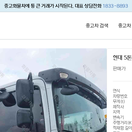
중고화물차에 통 큰 거래가 시작된다. 대표 상담전화
1833-8893
중고차 검색
중고차
현대 5
판매가
연식
차량번호
무게(t)
제작사
지역
변속기
주행거리(K
적재함 길