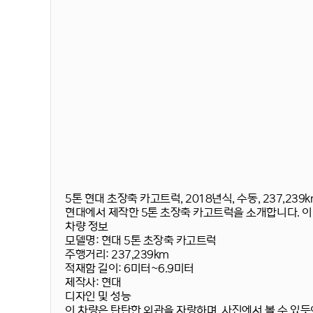
5톤 현대 초장축 카고트럭, 2018년식, 수동, 237,239
현대에서 제작한 5톤 초장축 카고트럭을 소개합니다. 
차량 정보
모델명:
현대 5톤 초장축 카고트럭
주행거리:
237,239km
적재함 길이:
6미터~6.9미터
제작사:
현대
디자인 및 성능
이 차량은
탄탄한 외관
을 자랑하며, 사진에서 볼 수 있