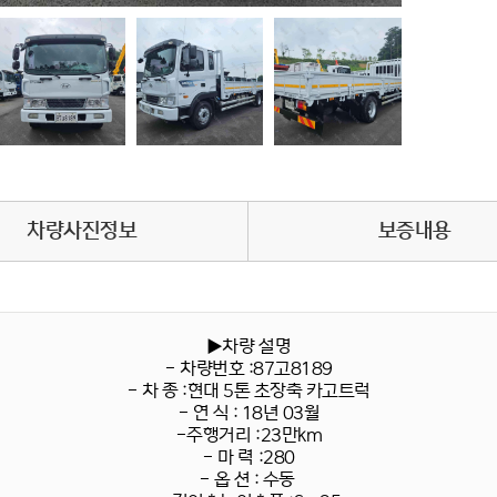
차량사진정보
보증내용
▶차량 설명
- 차량번호 :87고8189
- 차 종 :현대 5톤 초장축 카고트럭
- 연 식 : 18년 03월
-주행거리 :23만km
- 마 력 :280
- 옵 션 : 수동