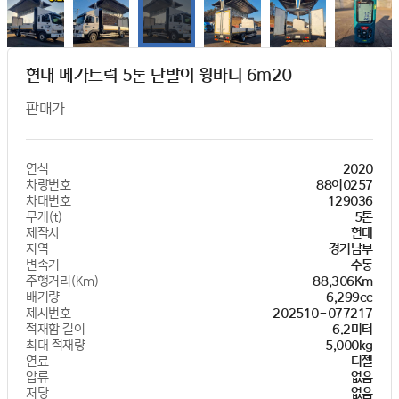
현대 메가트럭 5톤 단발이 윙바디 6m20
판매가
연식
2020
차량번호
88어0257
차대번호
129036
무게(t)
5톤
제작사
현대
지역
경기남부
변속기
수동
주행거리(Km)
88,306Km
배기량
6,299cc
제시번호
202510-077217
적재함 길이
6.2미터
최대 적재량
5,000kg
연료
디젤
압류
없음
저당
없음