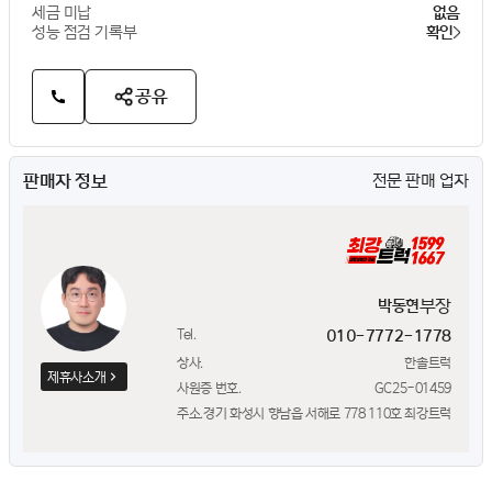
세금 미납
없음
성능 점검 기록부
확인
공유
판매자 정보
전문 판매 업자
부장
박동현
Tel.
010-7772-1778
상사.
한솔트럭
제휴사소개
사원증 번호.
GC25-01459
주소.
경기 화성시 향남읍 서해로 778 110호 최강트럭