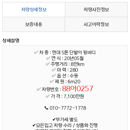
차량상세정보
차량사진정보
보증내용
사고이력정보
상세설명
✅ 차 종 : 현대 5톤 단발이 윙바디
✅
연 식 : 20년05월
✅
주행거리 : 8만km
✅
마 력 : 280
✅
옵 션 : 수동
✅ 제 원
: 6m20
88어0257
✅
차량번호 :
✅
가 격 : 7,100만원
📞 010-7772-1778
✔부가세 별도
✔모든입고 차량 수리 / 상품화 진행