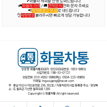
✔화물차 캐피탈 진행 도와드립니다
🚛
화물차 가격
/ 🚚
견적문의
전화 문자 주세요
📢
직거래광고 무.료
로 내드립니다
👌
차량번호
불러주시면 빠르게 상담 가능합니다
상호명 :
화물차통
대표자 :
강인규
대표번호 :
1833-8893
사업자번호 :
198-33-01721
상담전화 :
010-4592-9986
팩스 :
0504-225-8989
이메일 :
ingyougang@naver.com
주
충남 아산시 아산온천로 236, 302호 / 자동차관리사업 등록증 주소 : 경상북
소 :
도 칠곡군 기산면 칠곡대로 1295
Copyrright ⓒ 화물차통 All right reserved.