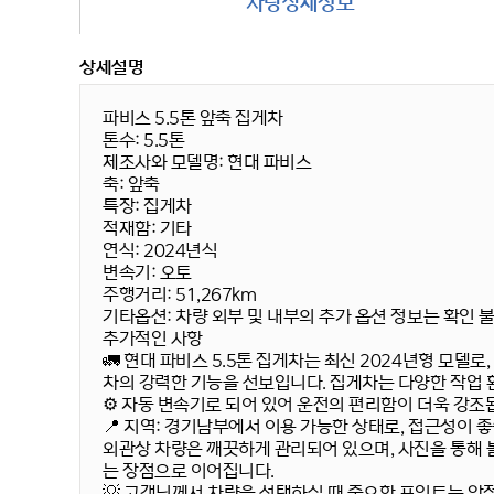
차량상세정보
상세설명
파비스 5.5톤 앞축 집게차
톤수:
5.5톤
제조사와 모델명:
현대 파비스
축:
앞축
특장:
집게차
적재함:
기타
연식:
2024년식
변속기:
오토
주행거리:
51,267km
기타옵션:
차량 외부 및 내부의 추가 옵션 정보는 확인 
추가적인 사항
🚛
현대 파비스 5.5톤 집게차
는 최신 2024년형 모델로
차의 강력한 기능을 선보입니다. 집게차는 다양한 작업 
⚙️
자동 변속기
로 되어 있어 운전의 편리함이 더욱 강조됩
📍
지역:
경기남부에서 이용 가능한 상태로, 접근성이 좋
외관상 차량은 깨끗하게 관리되어 있으며, 사진을 통해 볼
는 장점으로 이어집니다.
💡 고객님께서 차량을 선택하실 때 중요한 포인트는 안