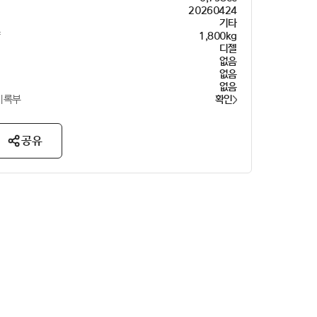
20260424
이
기타
량
1,800kg
디젤
없음
없음
없음
기록부
확인
공유