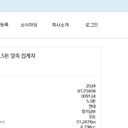
 등록
소식마당
회사소개
로그인
.5톤 앞축 집게차
2024
81구5904
009124
5.5톤
현대
경기남부
오토
m)
51,267Km
6,798cc