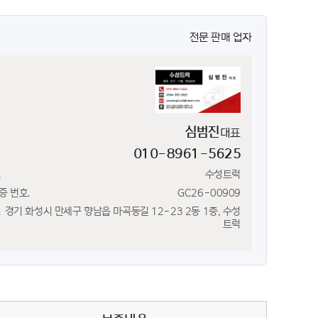
전문 판매 업자
심범진
대표
010-8961-5625
.
수성트럭
증 번호.
GC26-00909
.
경기 화성시 만세구 향남읍 마곡동길 12-23 2동 1층, 수성
트럭