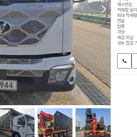
제시번호
적재함 길
최대 적재
연료
압류
저당
세금 미납
성능 점검 