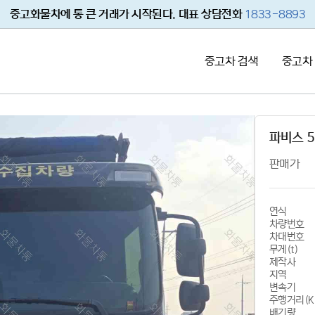
중고화물차에 통 큰 거래가 시작된다. 대표 상담전화
1833-8893
중고차 검색
중고차
파비스 5
판매가
연식
차량번호
차대번호
무게(t)
제작사
지역
변속기
주행거리(K
배기량