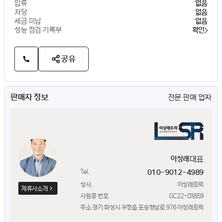
압류
없음
저당
없음
세금 미납
없음
성능 점검 기록부
확인
공유
판매자 정보
전문 판매 업자
대표
이상래
Tel.
010-9012-4989
상사.
이상래트럭
제휴사소개
사원증 번호.
GC22-03859
주소.
경기 화성시 우정읍 포승향남로 976 이상래트럭