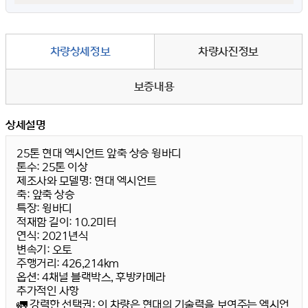
차량상세정보
차량사진정보
보증내용
상세설명
25톤 현대 엑시언트 앞축 상승 윙바디
톤수
: 25톤 이상
제조사와 모델명
: 현대 엑시언트
축
: 앞축 상승
특장
: 윙바디
적재함 길이
: 10.2미터
연식
: 2021년식
변속기
: 오토
주행거리
: 426,214km
옵션
: 4채널 블랙박스, 후방카메라
추가적인 사항
🚛
강력한 선택권
: 이 차량은 현대의 기술력을 보여주는 엑시언