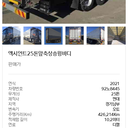
엑시언트25톤앞축상승윙바디
판매가
연식
2021
차량번호
92노8445
무게(t)
25톤
제작사
현대
지역
경기남부
변속기
오토
주행거리(Km)
426,214Km
적재함 길이
10.2미터
연료
디젤