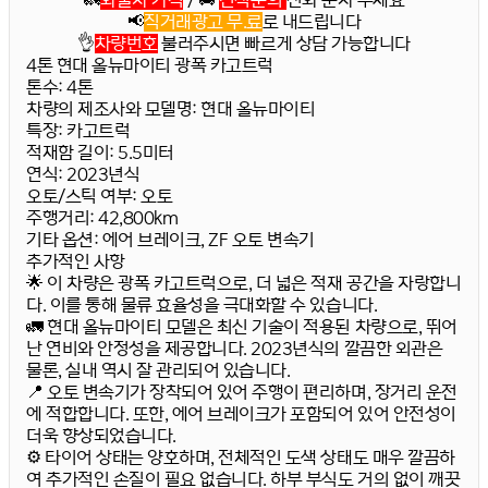
📢
직거래광고 무.료
로 내드립니다
👌
차량번호
불러주시면 빠르게 상담 가능합니다
4톤 현대 올뉴마이티 광폭 카고트럭
톤수:
4톤
차량의 제조사와 모델명:
현대 올뉴마이티
특장:
카고트럭
적재함 길이:
5.5미터
연식:
2023년식
오토/스틱 여부:
오토
주행거리:
42,800km
기타 옵션:
에어 브레이크, ZF 오토 변속기
추가적인 사항
🌟 이 차량은 광폭 카고트럭으로, 더 넓은 적재 공간을 자랑합니
다. 이를 통해 물류 효율성을 극대화할 수 있습니다.
🚛
현대 올뉴마이티
모델은 최신 기술이 적용된 차량으로, 뛰어
난 연비와 안정성을 제공합니다. 2023년식의 깔끔한 외관은
물론, 실내 역시 잘 관리되어 있습니다.
📍
오토 변속기
가 장착되어 있어 주행이 편리하며, 장거리 운전
에 적합합니다. 또한, 에어 브레이크가 포함되어 있어 안전성이
더욱 향상되었습니다.
⚙️ 타이어 상태는 양호하며, 전체적인 도색 상태도 매우 깔끔하
여 추가적인 손질이 필요 없습니다. 하부 부식도 거의 없이 깨끗