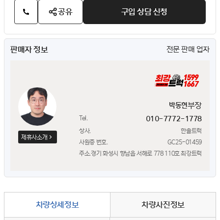
공유
구입 상담 신청
판매자 정보
전문 판매 업자
부장
박동현
Tel.
010-7772-1778
상사.
한솔트럭
제휴사소개
사원증 번호.
GC25-01459
주소.
경기 화성시 향남읍 서해로 778 110호 최강트럭
차량상세정보
차량사진정보