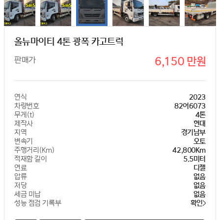
올뉴마이티 4톤 광폭 카고트럭
판매가
6,150 만원
연식
2023
차량번호
82어6073
무게(t)
4톤
제작사
현대
지역
경기남부
변속기
오토
주행거리(Km)
42,800Km
적재함 길이
5.5미터
연료
디젤
압류
없음
저당
없음
세금 미납
없음
성능 점검 기록부
확인