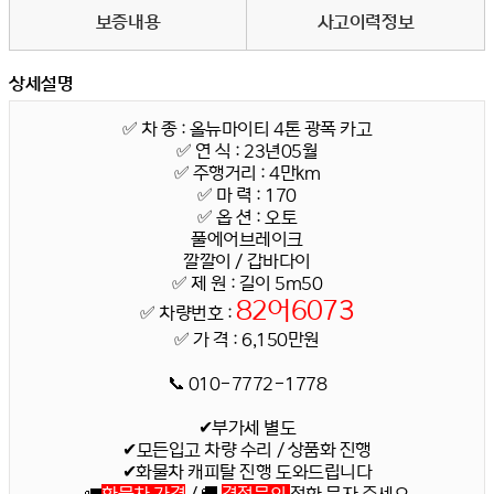
보증내용
사고이력정보
상세설명
✅ 차 종 : 올뉴마이티 4톤 광폭 카고
✅
연 식 : 23년05월
✅
주행거리 : 4만km
✅
마 력 : 170
✅
옵 션 : 오토
풀에어브레이크
깔깔이 / 갑바다이
✅ 제 원
: 길이 5m50
82어6073
✅
차량번호 :
✅
가 격 : 6,150만원
📞 010-7772-1778
✔부가세 별도
✔모든입고 차량 수리 / 상품화 진행
✔화물차 캐피탈 진행 도와드립니다
🚛
화물차 가격
/ 🚚
견적문의
전화 문자 주세요