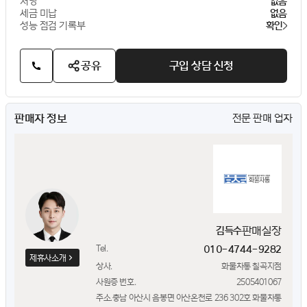
저당
없음
세금 미납
없음
성능 점검 기록부
확인
공유
구입 상담 신청
판매자 정보
전문 판매 업자
판매실장
김득수
Tel.
010-4744-9282
제휴사소개
상사.
화물차통 칠곡지점
사원증 번호.
2505401067
주소.
충남 아산시 음봉면 아산온천로 236 302호 화물차통