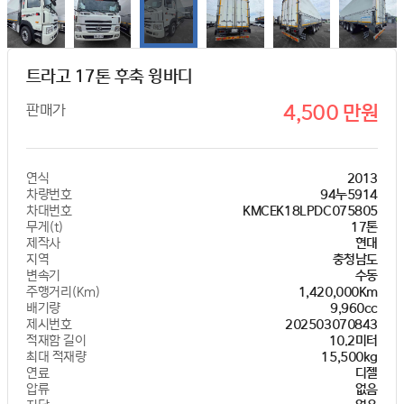
트라고 17톤 후축 윙바디
판매가
4,500 만원
연식
2013
차량번호
94누5914
차대번호
KMCEK18LPDC075805
무게(t)
17톤
제작사
현대
지역
충청남도
변속기
수동
주행거리(Km)
1,420,000Km
배기량
9,960cc
제시번호
202503070843
적재함 길이
10.2미터
최대 적재량
15,500kg
연료
디젤
압류
없음