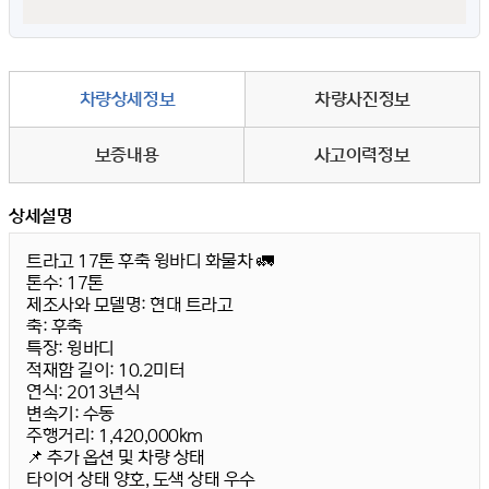
차량상세정보
차량사진정보
보증내용
사고이력정보
상세설명
트라고 17톤 후축 윙바디 화물차 🚛
톤수:
17톤
제조사와 모델명:
현대 트라고
축:
후축
특장:
윙바디
적재함 길이:
10.2미터
연식:
2013년식
변속기:
수동
주행거리:
1,420,000km
📌 추가 옵션 및 차량 상태
타이어 상태 양호, 도색 상태 우수