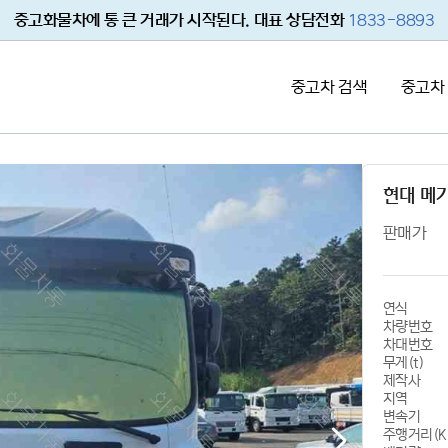
중고화물차에 통 큰 거래가 시작된다. 대표 상담전화
1833-8893
중고차 검색
중고차
현대 메가
판매가
연식
차량번호
차대번호
무게(t)
제작사
지역
변속기
주행거리(K