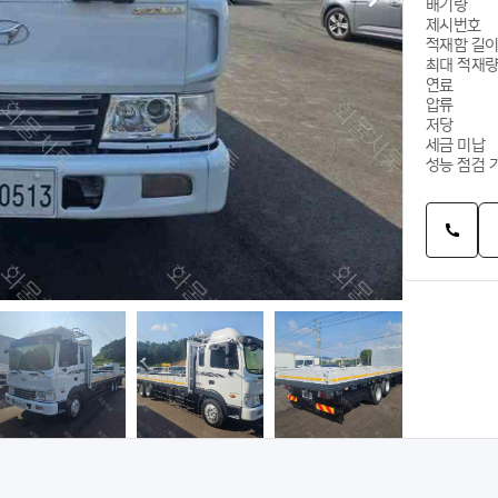
배기량
제시번호
적재함 길
최대 적재
연료
압류
저당
세금 미납
성능 점검 