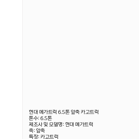
현대 메가트럭 6.5톤 앞축 카고트럭
톤수:
6.5톤
제조사 및 모델명:
현대 메가트럭
축:
앞축
특장:
카고트럭