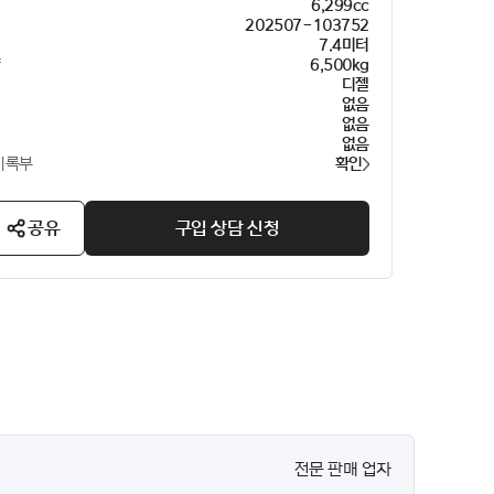
6,299cc
202507-103752
이
7.4미터
량
6,500kg
디젤
없음
없음
없음
기록부
확인
공유
구입 상담 신청
전문 판매 업자