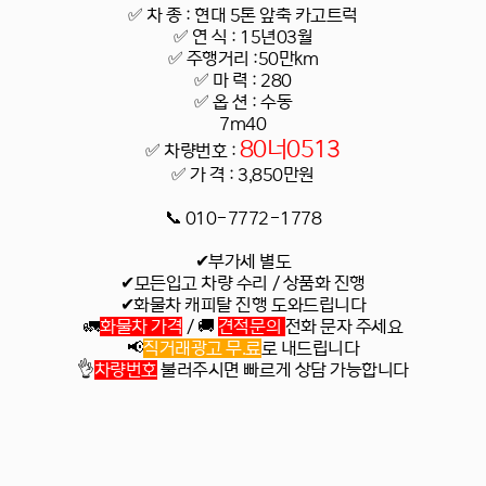
✅ 차 종 : 현대 5톤 앞축 카고트럭
✅
연 식 : 15년03월
✅
주행거리 :50만km
✅
마 력 : 280
✅
옵 션 : 수동
7m40
80너0513
✅
차량번호 :
✅
가 격 : 3,850만원
📞 010-7772-1778
✔부가세 별도
✔모든입고 차량 수리 / 상품화 진행
✔화물차 캐피탈 진행 도와드립니다
🚛
화물차 가격
/ 🚚
견적문의
전화 문자 주세요
📢
직거래광고 무.료
로 내드립니다
👌
차량번호
불러주시면 빠르게 상담 가능합니다