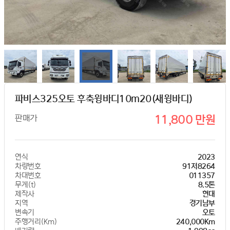
파비스325오토 후축윙바디10m20(새윙바디)
판매가
11,800 만원
연식
2023
차량번호
91저8264
차대번호
011357
무게(t)
8.5톤
제작사
현대
지역
경기남부
변속기
오토
주행거리(Km)
240,000Km