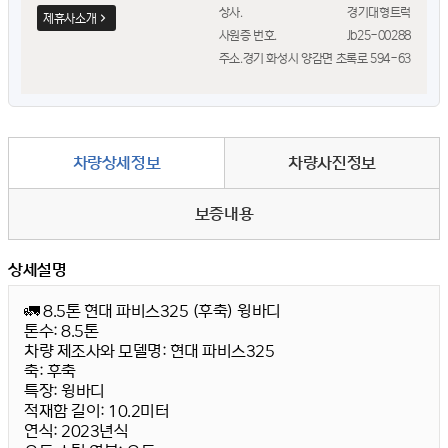
상사.
경기대형트럭
제휴사소개
사원증 번호.
Jb25-00288
주소.
경기 화성시 양감면 초록로 594-63
차량상세정보
차량사진정보
보증내용
상세설명
🚛 8.5톤 현대 파비스325 (후축) 윙바디
톤수
: 8.5톤
차량 제조사와 모델명
: 현대 파비스325
축
: 후축
특장
: 윙바디
적재함 길이
: 10.2미터
연식
: 2023년식