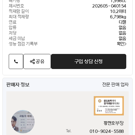
배기량
1,998cc
제시번호
202605-040154
적재함 길이
10.2미터
최대 적재량
6,798kg
연료
디젤
압류
없음
저당
없음
세금 미납
없음
성능 점검 기록부
확인
공유
구입 상담 신청
판매자 정보
전문 판매 업자
부장
황현호
Tel.
010-9024-5588