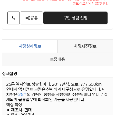
정보가 표시되지 않습니다.
공유
구입 상담 신청
차량상세정보
차량사진정보
보증내용
상세설명
25톤 엑시언트 상승윙바디, 2017년식, 오토, 777,500km
현대의
엑시언트 모델
은 신뢰성과 내구성으로 유명합니다. 이
차량은
25톤
의 강력한 중량을 자랑하며,
상승윙바디
형태로 설
계되어 물류업무에 최적화된 기능을 제공합니다.
핵심 특징
🔹
제조사:
현대
🔹
연식:
2017년