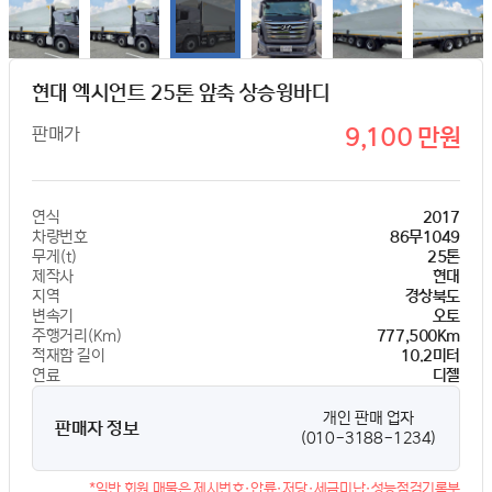
현대 엑시언트 25톤 앞축 상승윙바디
판매가
9,100 만원
연식
2017
차량번호
86무1049
무게(t)
25톤
제작사
현대
지역
경상북도
변속기
오토
주행거리(Km)
777,500Km
적재함 길이
10.2미터
연료
디젤
개인 판매 업자
판매자 정보
(010-3188-1234)
*일반 회원 매물은 제시번호·압류·저당·세금미납·성능점검기록부