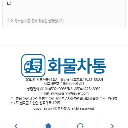
다!
※ 이 정보는 AI를 통해 작성된 설명입니다.
상호명 :
화물차통
대표자 :
강인규
대표번호 :
1833-8893
사업자번호 :
198-33-01721
상담전화 :
010-4592-9986
팩스 :
0504-225-8989
이메일 :
ingyougang@naver.com
주
충남 아산시 아산온천로 236, 302호 / 자동차관리사업 등록증 주소 : 경상북
소 :
도 칠곡군 기산면 칠곡대로 1295
Copyrright ⓒ 화물차통 All right reserved.