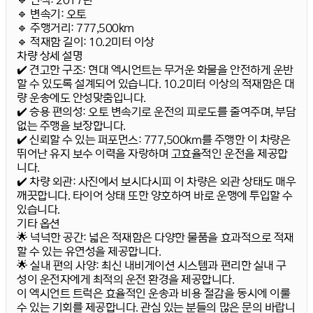
🔹
변속기:
오토
🔹
주행거리:
777,500km
🔹
적재함 길이:
10.2미터 이상
차량 상세 설명
✔️
견고한 구조:
현대 엑시언트는 무거운 화물을 안전하게 운반
할 수 있도록 설계되어 있습니다. 10.2미터 이상의 적재함은 대
량 운송에도 안성맞춤입니다.
✔️
승용 편의성:
오토 변속기로 운전의 피로도를 줄여주며, 부담
없는 주행을 보장합니다.
✔️
신뢰할 수 있는 퍼포먼스:
777,500km를 주행한 이 차량은
뛰어난 유지 보수 이력을 자랑하며 고효율적인 운전을 제공합
니다.
✔️
차량 외관:
사진에서 보시다시피 이 차량은 외관 상태도 매우
깨끗합니다. 타이어 상태 또한 양호하여 바로 운행에 투입할 수
있습니다.
기타 옵션
🌟
넉넉한 공간:
넓은 적재함은 다양한 물품을 효과적으로 적재
할 수 있는 유연성을 제공합니다.
🌟
실내 편의 사양:
최신 내비게이션 시스템과 편리한 실내 구
성이 운전자에게 최적의 운전 환경을 제공합니다.
이 엑시언트 트럭은 효율적인 운송과 비용 절감을 동시에 이룰
수 있는 기회를 제공합니다. 관심 있는 분들의 많은 문의 바랍니